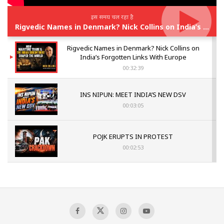
इस समय चल रहा है
Rigvedic Names in Denmark? Nick Collins on India’s Forgotten Links With Europe
Rigvedic Names in Denmark? Nick Collins on
India’s Forgotten Links With Europe
00:32:39
INS NIPUN: MEET INDIA’S NEW DSV
00:03:05
POJK ERUPTS IN PROTEST
00:02:53
The Indian Air Force Mission That Broke
Pakistan's Backbone at Tiger Hill | Op Safed
Sagar
00:58:34
Pakistan’s Plebiscite Claim: The Missing