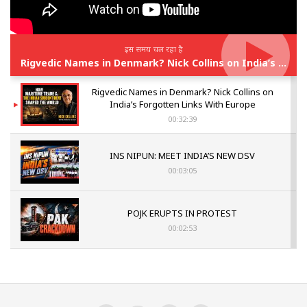
इस समय चल रहा है
Rigvedic Names in Denmark? Nick Collins on India’s Forgotten Links With Europe
Rigvedic Names in Denmark? Nick Collins on
India’s Forgotten Links With Europe
00:32:39
INS NIPUN: MEET INDIA’S NEW DSV
00:03:05
POJK ERUPTS IN PROTEST
00:02:53
The Indian Air Force Mission That Broke
Pakistan's Backbone at Tiger Hill | Op Safed
Sagar
00:58:34