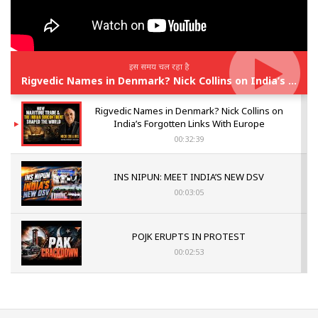
इस समय चल रहा है
Rigvedic Names in Denmark? Nick Collins on India’s Forgotten Links With Europe
Rigvedic Names in Denmark? Nick Collins on
India’s Forgotten Links With Europe
00:32:39
INS NIPUN: MEET INDIA’S NEW DSV
00:03:05
POJK ERUPTS IN PROTEST
00:02:53
The Indian Air Force Mission That Broke
Pakistan's Backbone at Tiger Hill | Op Safed
Sagar