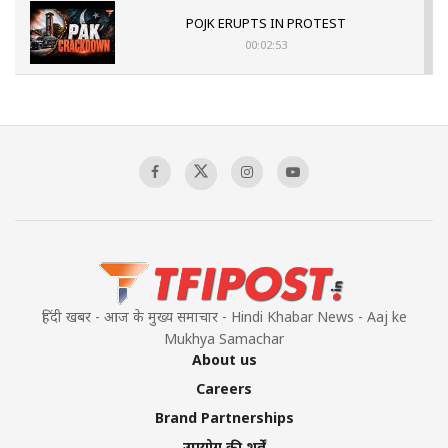
POJK ERUPTS IN PROTEST
00:02:53
The Indian Air Force Mission That Broke
Pakistan's Backbone at Tiger Hill | Op Safed
Sagar
00:58:34
Pakistan’s Plebiscite Claim: The Missing
Context of the UN Framework
00:03:23
हिंदी खबर - आज के मुख्य समाचार - Hindi Khabar News - Aaj ke
Mukhya Samachar
About us
Careers
Brand Partnerships
उपयोग की शर्तें