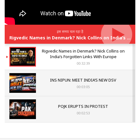
इस समय चल रहा है
Rigvedic Names in Denmark? Nick Collins on India’s Forgotten Links With Europe
Rigvedic Names in Denmark? Nick Collins on
India’s Forgotten Links With Europe
00:32:39
INS NIPUN: MEET INDIA’S NEW DSV
00:03:05
POJK ERUPTS IN PROTEST
00:02:53
The Indian Air Force Mission That Broke
Pakistan's Backbone at Tiger Hill | Op Safed
Sagar