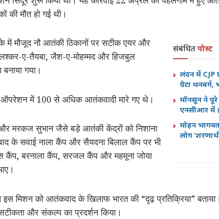
रिकों की मौत हो गई थी।
के में मौजूद नौ आतंकी ठिकानों पर सटीक एयर और
संबंधित
पोस्ट
ं लश्कर-ए-तैयबा, जैश-ए-मोहम्मद और हिजबुल
ना बनाया गया।
लंदन में CJP प्
ग्रेटा थनबर्
 ऑपरेशन में 100 से अधिक आतंकवादी मारे गए थे।
मॉनसून ने पू
एनसीआर में
मोहन भागवत
और मरकज सुभान जैसे बड़े आतंकी केंद्रों को निशाना
लोग ‘शरणार्थी’
ाद के सवाई नाला कैंप और सैयदना बिलाल कैंप पर भी
ास कैंप, बरनाला कैंप, सरजल कैंप और महमूना जोया
ं आए।
े इस मिशन को आतंकवाद के खिलाफ भारत की “दृढ़ प्रतिक्रिया” बताया।
, सटीकता और संकल्प का प्रदर्शन किया।