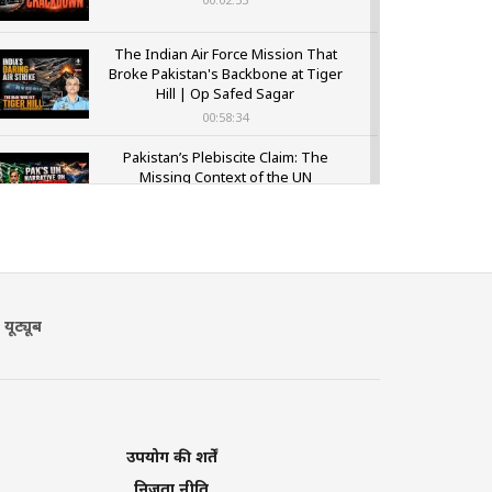
The Indian Air Force Mission That
Broke Pakistan's Backbone at Tiger
Hill | Op Safed Sagar
00:58:34
Pakistan’s Plebiscite Claim: The
Missing Context of the UN
Framework
00:03:23
यूट्यूब
उपयोग की शर्तें
निजता नीति