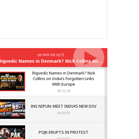
इस समय चल रहा है
Rigvedic Names in Denmark? Nick Collins on India’s Forgotten Links With Europe
Rigvedic Names in Denmark? Nick
Collins on India’s Forgotten Links
With Europe
00:32:39
INS NIPUN: MEET INDIA’S NEW DSV
00:03:05
POJK ERUPTS IN PROTEST
00:02:53