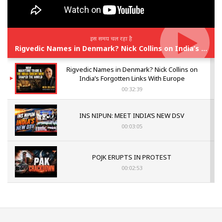
इस समय चल रहा है
Rigvedic Names in Denmark? Nick Collins on India’s Forgotten Links With Europe
Rigvedic Names in Denmark? Nick Collins on
India’s Forgotten Links With Europe
00:32:39
INS NIPUN: MEET INDIA’S NEW DSV
00:03:05
POJK ERUPTS IN PROTEST
00:02:53
The Indian Air Force Mission That Broke
Pakistan's Backbone at Tiger Hill | Op Safed
Sagar
00:58:34