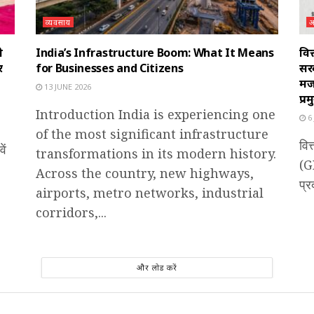
व्यवसाय
अ
ी
India’s Infrastructure Boom: What It Means
वित
र
for Businesses and Citizens
सर
मजब
13 JUNE 2026
प्
Introduction India is experiencing one
6 
of the most significant infrastructure
वित
ें
transformations in its modern history.
(GD
Across the country, new highways,
प्र
airports, metro networks, industrial
corridors,...
और लोड करें