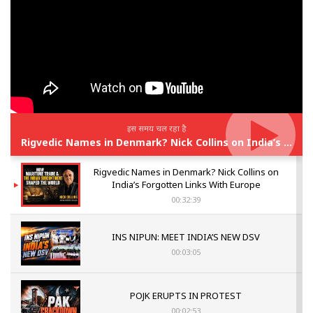
इस समय चल रहा है
Rigvedic Names in Denmark? Nick Collins on India’s Forgotten Links With Europe
Rigvedic Names in Denmark? Nick Collins on
India’s Forgotten Links With Europe
00:32:39
INS NIPUN: MEET INDIA’S NEW DSV
00:03:05
POJK ERUPTS IN PROTEST
00:02:53