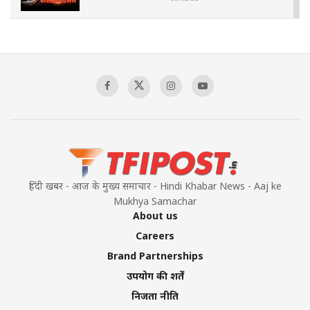
The Indian Air Force Mission That Broke
Pakistan's Backbone at Tiger Hill | Op Safed
Sagar
00:58:34
Pakistan’s Plebiscite Claim: The Missing
Context of the UN Framework
00:03:23
हिंदी खबर - आज के मुख्य समाचार - Hindi Khabar News - Aaj ke
Mukhya Samachar
About us
Careers
Brand Partnerships
उपयोग की शर्तें
निजता नीति