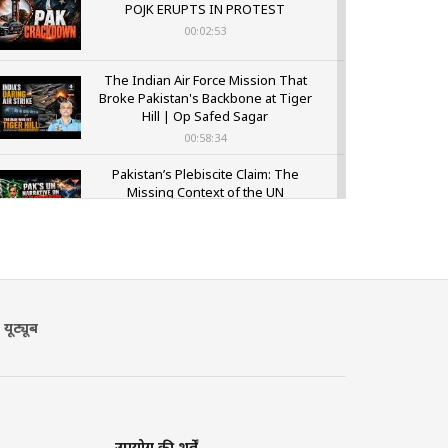
POJK ERUPTS IN PROTEST
00:02:53
The Indian Air Force Mission That
Broke Pakistan's Backbone at Tiger
Hill | Op Safed Sagar
00:58:34
Pakistan’s Plebiscite Claim: The
Missing Context of the UN
Framework
00:03:23
यूट्यूब
उपयोग की शर्तें