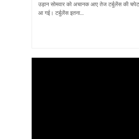
उड़ान सोमवार को अचानक आए तेज टर्बुलेंस की चपेट 
आ गई। टर्बुलेंस इतना...