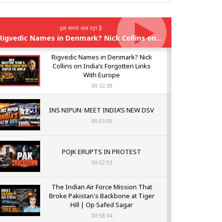
इस समय चल रहा है
Rigvedic Names in Denmark? Nick Collins on India’s Forgotten Links With Europe
Rigvedic Names in Denmark? Nick
Collins on India’s Forgotten Links
With Europe
00:32:39
INS NIPUN: MEET INDIA’S NEW DSV
00:03:05
POJK ERUPTS IN PROTEST
00:02:53
The Indian Air Force Mission That
Broke Pakistan's Backbone at Tiger
Hill | Op Safed Sagar
00:58:34