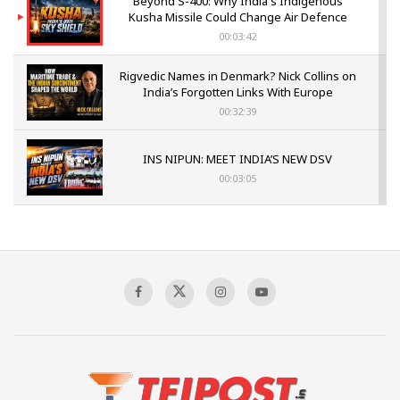
Beyond S-400: Why India's Indigenous
Kusha Missile Could Change Air Defence
00:03:42
Rigvedic Names in Denmark? Nick Collins on
India’s Forgotten Links With Europe
00:32:39
INS NIPUN: MEET INDIA’S NEW DSV
00:03:05
POJK ERUPTS IN PROTEST
00:02:53
The Indian Air Force Mission That Broke
Pakistan's Backbone at Tiger Hill | Op Safed
Sagar
00:58:34