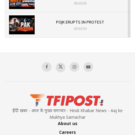
00:03:05
POJK ERUPTS IN PROTEST
00:02:53
The Indian Air Force Mission That Broke
Pakistan's Backbone at Tiger Hill | Op Safed
Sagar
00:58:34
Pakistan’s Plebiscite Claim: The Missing
Context of the UN Framework
00:03:23
हिंदी खबर - आज के मुख्य समाचार - Hindi Khabar News - Aaj ke
Mukhya Samachar
About us
Careers