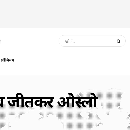
प्रीमियम
खिताब जीतकर ओस्लो