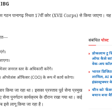
े IBG
रुप का गठन पानागढ़ स्थित 17वीं कोर (XVII Corps) से किया जाएगा। यह 
तहत—
संबंधित
पोस्ट
एंगे।
डोकलाम टू सि
ऑफ कैसे साब
 जाएगा।
वेक-अप कॉल
व मेजर जनरल स्तर के अधिकारी करेंगे।
भारत डिजिटल 
शामिल, AI क
 चीफ ऑपरेशंस ऑफिसर (COO) के रूप में कार्य करेगा।
इंफ्रास्ट्रक्चर
ार किया जा रहा था। इसका प्रस्ताव पूर्व सेना प्रमुख
चीन को ‘कैंसर
बयान बना वै
ए सेना पुनर्गठन कार्यक्रम के दौरान रखा गया था। कई
 अब इसे लागू किया जा रहा है।