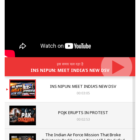
इस समय चल रहा है
INS NIPUN: MEET INDIA’S NEW DSV
INS NIPUN: MEET INDIA’S NEW DSV
00:03:05
POJK ERUPTS IN PROTEST
00:02:53
The Indian Air Force Mission That Broke