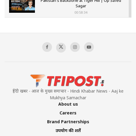
Pakistan's Backbone at Tiger Hill | Op Safed
Sagar
00:58:34
Pakistan’s Plebiscite Claim: The Missing
Context of the UN Framework
00:03:23
TRUMP'S PHARMA TARIFF SHOCK
00:03:54
हिंदी खबर - आज के मुख्य समाचार - Hindi Khabar News - Aaj ke
Mukhya Samachar
About us
Careers
Brand Partnerships
उपयोग की शर्तें