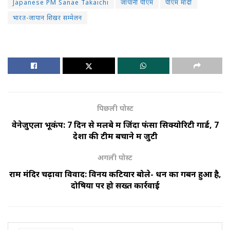
Japanese PM Sanae Takaichi
जापानी पीएम
पीएम मोदी
भारत-जापान शिखर सम्मेलन
पिछली पोस्ट
वेनेजुएला भूकंप: 7 दिन से मलबे में जिंदा फंसा सिक्योरिटी गार्ड, 7
देशों की टीम बचाने में जुटी
अगली पोस्ट
राम मंदिर चढ़ावा विवाद: विनय कटियार बोले- धन का गबन हुआ है,
दोषियों पर हो सख्त कार्रवाई