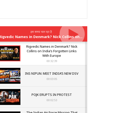
इस समय चल रहा है
Rigvedic Names in Denmark? Nick Collins on India’s Forgotten Links With Europe
Rigvedic Names in Denmark? Nick
Collins on India’s Forgotten Links
With Europe
00:32:39
INS NIPUN: MEET INDIA’S NEW DSV
00:03:05
POJK ERUPTS IN PROTEST
00:02:53
The Indian Air Force Mission That