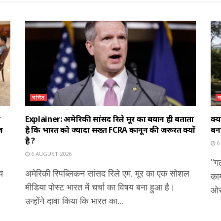
चर्चित
च
े
Explainer: अमेरिकी सांसद रिले मूर का बयान ही बताता
क्
ज
है कि भारत को ज्यादा सख्त FCRA कानून की जरूरत क्यों
बन
है ?
6
6 AUGUST 2026
"गल
य
अमेरिकी रिपब्लिकन सांसद रिले एम. मूर का एक सोशल
कार
मीडिया पोस्ट भारत में चर्चा का विषय बना हुआ है।
ओर 
उन्होंने दावा किया कि भारत का...