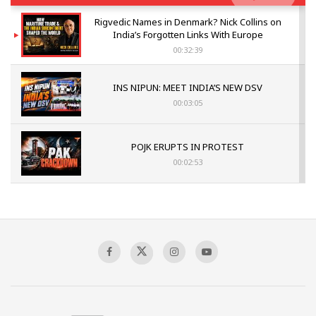
Rigvedic Names in Denmark? Nick Collins on
India’s Forgotten Links With Europe
00:32:39
INS NIPUN: MEET INDIA’S NEW DSV
00:03:05
POJK ERUPTS IN PROTEST
00:02:53
The Indian Air Force Mission That Broke
Pakistan's Backbone at Tiger Hill | Op Safed
Sagar
00:58:34
Pakistan’s Plebiscite Claim: The Missing
Context of the UN Framework
00:03:23