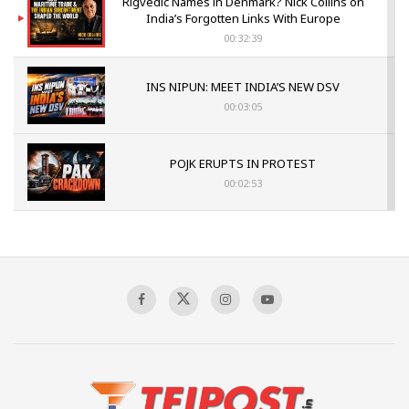
Rigvedic Names in Denmark? Nick Collins on
India’s Forgotten Links With Europe
00:32:39
INS NIPUN: MEET INDIA’S NEW DSV
00:03:05
POJK ERUPTS IN PROTEST
00:02:53
The Indian Air Force Mission That Broke
Pakistan's Backbone at Tiger Hill | Op Safed
Sagar
00:58:34
Pakistan’s Plebiscite Claim: The Missing
Context of the UN Framework
00:03:23