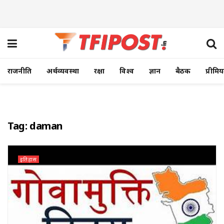
राजनीति
अर्थव्यवस्था
रक्षा
विश्व
ज्ञान
बैठक
प्रीमि
Tag:
daman
इतिहास