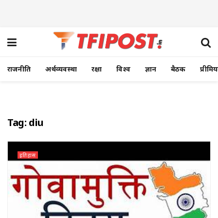
राजनीति
अर्थव्यवस्था
रक्षा
विश्व
ज्ञान
बैठक
प्रीमि
Tag:
diu
इतिहास