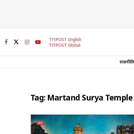
TFIPOST English
TFIPOST Global
राजनीति
Tag:
Martand Surya Temple
मत