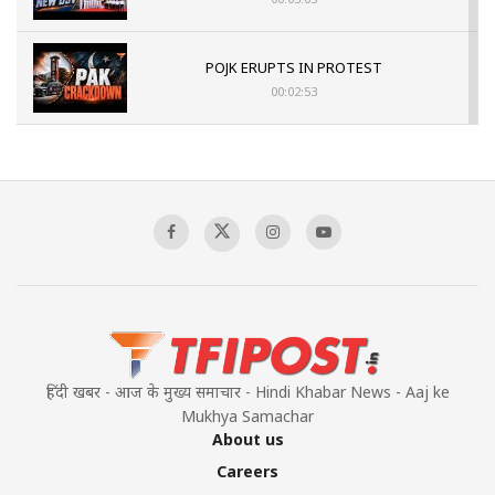
POJK ERUPTS IN PROTEST
00:02:53
The Indian Air Force Mission That Broke
Pakistan's Backbone at Tiger Hill | Op Safed
Sagar
00:58:34
Pakistan’s Plebiscite Claim: The Missing
Context of the UN Framework
00:03:23
हिंदी खबर - आज के मुख्य समाचार - Hindi Khabar News - Aaj ke
Mukhya Samachar
About us
Careers