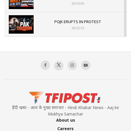
00:03:05
POJK ERUPTS IN PROTEST
00:02:53
The Indian Air Force Mission That Broke
Pakistan's Backbone at Tiger Hill | Op Safed
Sagar
00:58:34
Pakistan’s Plebiscite Claim: The Missing
Context of the UN Framework
00:03:23
हिंदी खबर - आज के मुख्य समाचार - Hindi Khabar News - Aaj ke
Mukhya Samachar
About us
Careers