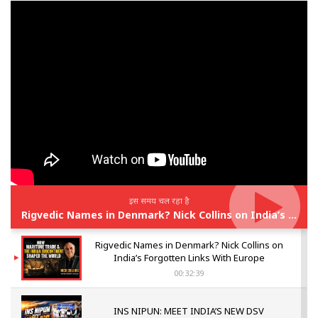
इस समय चल रहा है
Rigvedic Names in Denmark? Nick Collins on India’s Forgotten Links With Europe
Rigvedic Names in Denmark? Nick Collins on
India’s Forgotten Links With Europe
00:32:39
INS NIPUN: MEET INDIA’S NEW DSV