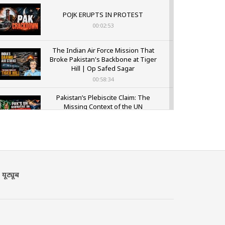
POJK ERUPTS IN PROTEST
00:02:53
The Indian Air Force Mission That
Broke Pakistan's Backbone at Tiger
Hill | Op Safed Sagar
00:58:34
Pakistan’s Plebiscite Claim: The
Missing Context of the UN
Framework
00:03:23
यूट्यूब