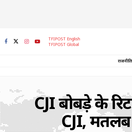
TFIPOST English
TFIPOST Global
राजनीति
CJI बोबड़े के रिट
CJI, मतलब न्