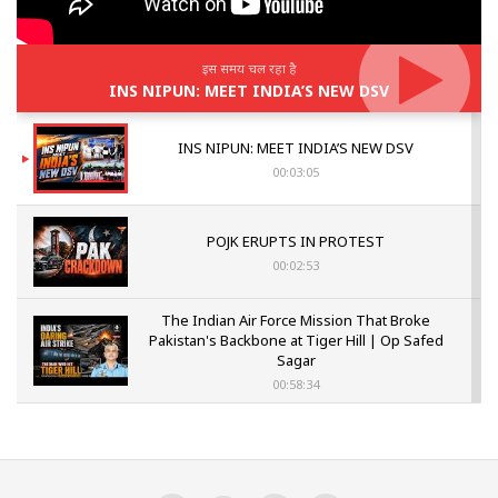
इस समय चल रहा है
INS NIPUN: MEET INDIA’S NEW DSV
INS NIPUN: MEET INDIA’S NEW DSV
00:03:05
POJK ERUPTS IN PROTEST
00:02:53
The Indian Air Force Mission That Broke
Pakistan's Backbone at Tiger Hill | Op Safed
Sagar
00:58:34
Pakistan’s Plebiscite Claim: The Missing
Context of the UN Framework
00:03:23