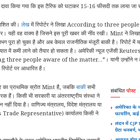
ें यह दावा किया गया कि इस टैरिफ को घटाकर 15-16 फीसदी तक लाया जा
काशित की।
लेख
में रिपोर्टर ने लिखा According to three peop
ुसार। यही वह वाक्य है जिसने इस पूरी खबर की नींव रखी। Mint ने लि
गभग पूरा हो चुका है और अब केवल राजनीतिक मंजूरी बाकी है। रिपोर्ट में
के आयात में कमी लाने को तैयार हो सकता है। अमेरिकी न्यूज एजेंसी Re
hree people aware of the matter…”। यानी उन्होंने न केवल
रिपोर्ट पर आधारित है।
बर का प्राथमिक स्रोत Mint है, जबकि
बाकी
सभी
संबंधित
पोस्ट
रक हैं। किसी भी सरकारी या अंतरराष्ट्रीय संस्था ने
ीं दिया है। वाणिज्य मंत्रालय, विदेश मंत्रालय या
अमेरिका के नॉ
 Trade Representative) कार्यालय किसी ने
फायरिंग, कई 
।
लंदन में CJP प्
ग्रेटा थनबर्
आयरन डोम इं