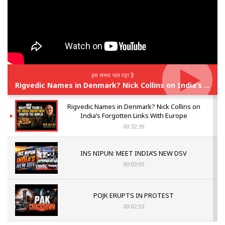
इस समय चल रहा है
Rigvedic Names in Denmark? Nick Collins on India’s Forgotten Links With Europe
Rigvedic Names in Denmark? Nick Collins on
India’s Forgotten Links With Europe
00:32:39
INS NIPUN: MEET INDIA’S NEW DSV
00:03:05
POJK ERUPTS IN PROTEST
00:02:53