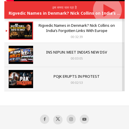
इस समय चल रहा है
Rigvedic Names in Denmark? Nick Collins on India’s Forgotten Links With Europe
Rigvedic Names in Denmark? Nick Collins on
India’s Forgotten Links With Europe
00:32:39
INS NIPUN: MEET INDIA’S NEW DSV
00:03:05
POJK ERUPTS IN PROTEST
00:02:53
The Indian Air Force Mission That Broke
Pakistan's Backbone at Tiger Hill | Op Safed
Sagar
00:58:34
Pakistan’s Plebiscite Claim: The Missing