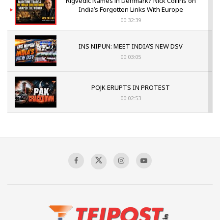
Rigvedic Names in Denmark? Nick Collins on
India’s Forgotten Links With Europe
00:32:39
INS NIPUN: MEET INDIA’S NEW DSV
00:03:05
POJK ERUPTS IN PROTEST
00:02:53
The Indian Air Force Mission That Broke
Pakistan's Backbone at Tiger Hill | Op Safed
Sagar
00:58:34
Pakistan’s Plebiscite Claim: The Missing
Context of the UN Framework
00:03:23