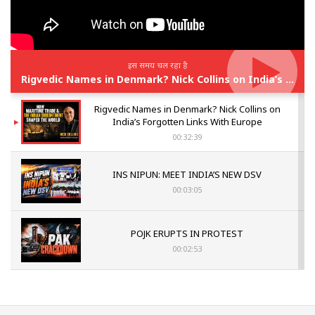
इस समय चल रहा है
Rigvedic Names in Denmark? Nick Collins on India’s Forgotten Links With Europe
Rigvedic Names in Denmark? Nick Collins on
India’s Forgotten Links With Europe
00:32:39
INS NIPUN: MEET INDIA’S NEW DSV
00:03:05
POJK ERUPTS IN PROTEST
00:02:53
The Indian Air Force Mission That Broke
Pakistan's Backbone at Tiger Hill | Op Safed
Sagar