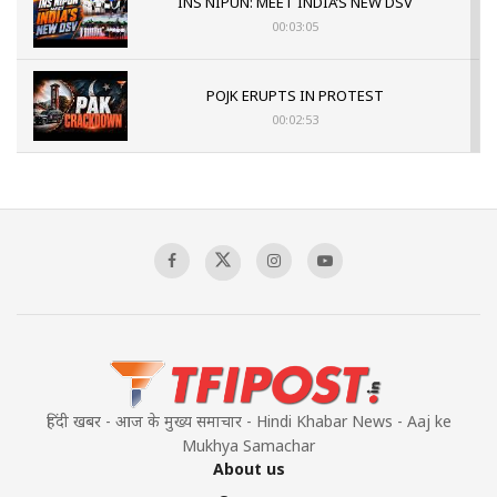
INS NIPUN: MEET INDIA’S NEW DSV
00:03:05
POJK ERUPTS IN PROTEST
00:02:53
The Indian Air Force Mission That Broke
Pakistan's Backbone at Tiger Hill | Op Safed
Sagar
00:58:34
Pakistan’s Plebiscite Claim: The Missing
Context of the UN Framework
00:03:23
हिंदी खबर - आज के मुख्य समाचार - Hindi Khabar News - Aaj ke
Mukhya Samachar
About us