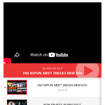
इस समय चल रहा है
INS NIPUN: MEET INDIA’S NEW DSV
INS NIPUN: MEET INDIA’S NEW DSV
00:03:05
POJK ERUPTS IN PROTEST