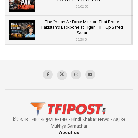
00:02:53
The Indian Air Force Mission That Broke
Pakistan's Backbone at Tiger Hill | Op Safed
Sagar
00:58:34
Pakistan’s Plebiscite Claim: The Missing
Context of the UN Framework
00:03:23
TRUMP'S PHARMA TARIFF SHOCK
00:03:54
हिंदी खबर - आज के मुख्य समाचार - Hindi Khabar News - Aaj ke
Mukhya Samachar
About us