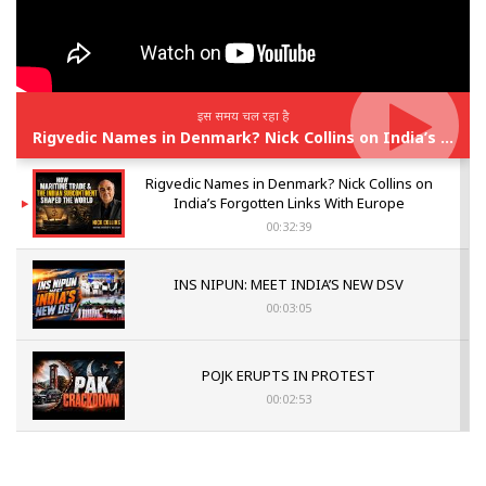
इस समय चल रहा है
Rigvedic Names in Denmark? Nick Collins on India’s Forgotten Links With Europe
Rigvedic Names in Denmark? Nick Collins on
India’s Forgotten Links With Europe
00:32:39
INS NIPUN: MEET INDIA’S NEW DSV
00:03:05
POJK ERUPTS IN PROTEST
00:02:53
The Indian Air Force Mission That Broke
Pakistan's Backbone at Tiger Hill | Op Safed