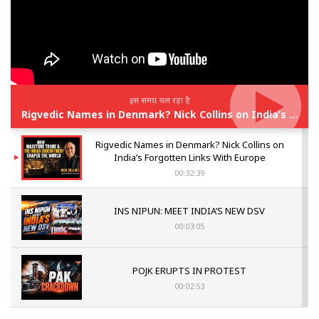
इस समय चल रहा है
Rigvedic Names in Denmark? Nick Collins on India’s Forgotten Links With Europe
Rigvedic Names in Denmark? Nick Collins on
India’s Forgotten Links With Europe
00:32:39
INS NIPUN: MEET INDIA’S NEW DSV
00:03:05
POJK ERUPTS IN PROTEST
00:02:53