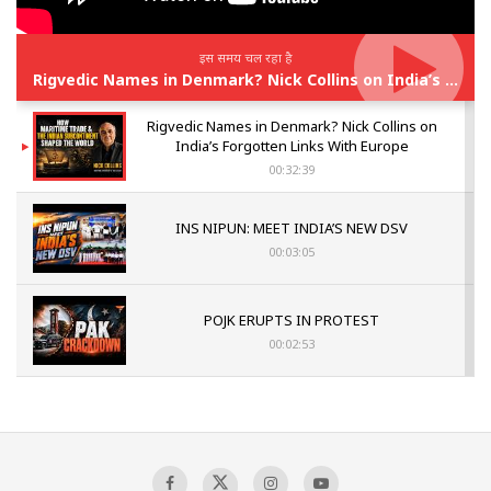
इस समय चल रहा है
Rigvedic Names in Denmark? Nick Collins on India’s Forgotten Links With Europe
Rigvedic Names in Denmark? Nick Collins on
India’s Forgotten Links With Europe
00:32:39
INS NIPUN: MEET INDIA’S NEW DSV
00:03:05
POJK ERUPTS IN PROTEST
00:02:53
The Indian Air Force Mission That Broke
Pakistan's Backbone at Tiger Hill | Op Safed
Sagar
00:58:34