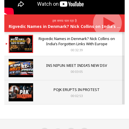
इस समय चल रहा है
Rigvedic Names in Denmark? Nick Collins on India’s Forgotten Links With Europe
Rigvedic Names in Denmark? Nick Collins on
India’s Forgotten Links With Europe
00:32:39
INS NIPUN: MEET INDIA’S NEW DSV
00:03:05
POJK ERUPTS IN PROTEST
00:02:53
The Indian Air Force Mission That Broke
Pakistan's Backbone at Tiger Hill | Op Safed
Sagar
00:58:34