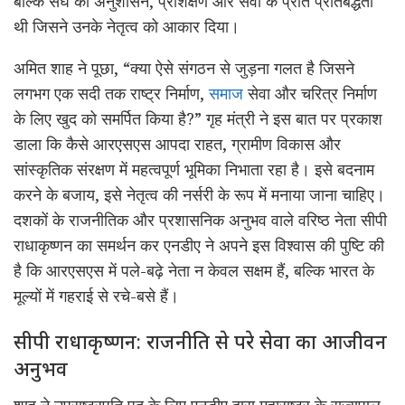
बल्कि संघ का अनुशासन, प्रशिक्षण और सेवा के
प्रति
प्रतिबद्धता
थी जिसने उनके नेतृत्व को आकार दिया।
अमित शाह ने पूछा, “क्या ऐसे संगठन से जुड़ना गलत है जिसने
लगभग एक सदी तक राष्ट्र निर्माण,
समाज
सेवा और चरित्र निर्माण
के लिए खुद को समर्पित किया है?” गृह मंत्री ने इस बात पर प्रकाश
डाला कि कैसे आरएसएस आपदा राहत, ग्रामीण विकास और
सांस्कृतिक
संरक्षण
में
महत्वपूर्ण
भूमिका
निभाता
रहा
है
।
इसे
बदनाम
करने
के
बजाय
,
इसे
नेतृत्व
की
नर्सरी
के
रूप
में
मनाया
जाना चाहिए।
दशकों के राजनीतिक और प्रशासनिक अनुभव वाले वरिष्ठ नेता
सीपी
राधाकृष्णन
का समर्थन कर
एनडीए
ने अपने इस विश्वास की पुष्टि की
है कि आरएसएस में पले-बढ़े नेता न केवल सक्षम हैं, बल्कि भारत के
मूल्यों में गहराई से रचे-बसे हैं।
सीपी
राधाकृष्णन
: राजनीति से परे सेवा का आजीवन
अनुभव
शाह
ने
उपराष्ट्रपति पद के लिए
एनडीए
द्वारा महाराष्ट्र के राज्यपाल