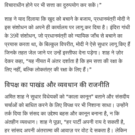
विचाराधीन
होने
पर
भी
सत्ता
का
दुरुपयोग
कर
सकें
।”
शाह
ने
याद
दिलाया
कि
खुद
को
बचाने
के
बजाय
,
प्रधानमंत्री
मोदी
ने
इस
संशोधन
को
अपने
ही
कार्यालय
पर
लागू
कर
दिया
है
।
इंदिरा
गांधी
के
39वें
संशोधन
,
जो
प्रधानमंत्री
को
न्यायिक
जाँच
से
बचाने
का
प्रयास
करता
था
,
के
बिल्कुल
विपरीत
,
मोदी
ने
ऐसे
सुधार
लागू
किए
हैं
जिनके
तहत
जेल
जाने
पर
उन्हें
इस्तीफा
देना
पड़ेगा
।
शाह
ने
ज़ोर
देकर
कहा
, “
यह
नीयत
में
अंतर
दर्शाता
है
कि
हम
सत्ता
की
रक्षा
के
लिए
नहीं
,
बल्कि
लोकतंत्र
की
रक्षा
के
लिए
हैं
।”
विपक्ष
का
पाखंड
और
व्यवधान
की
राजनीति
अमित शाह ने सुधार विधेयकों को “काला कानून” बताने और संसदीय
चर्चाओं को बाधित करने के लिए विपक्ष पर भी निशाना साधा। उन्होंने
तर्क दिया कि संसद का उद्देश्य बहस और कानून बनाना है, न कि
अंतहीन व्यवधान। शाह ने पूछा, “हर पार्टी अपनी राय दे सकती है,
हर सांसद अपनी अंतरात्मा की आवाज़ पर वोट दे सकता है। लेकिन