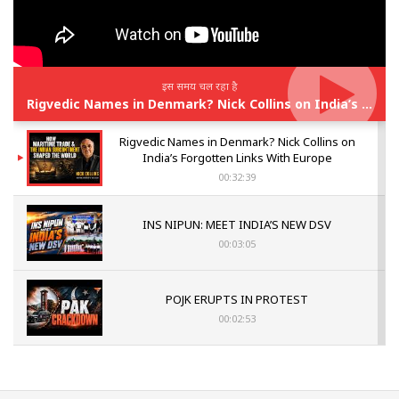
इस समय चल रहा है
Rigvedic Names in Denmark? Nick Collins on India’s Forgotten Links With Europe
Rigvedic Names in Denmark? Nick Collins on
India’s Forgotten Links With Europe
00:32:39
INS NIPUN: MEET INDIA’S NEW DSV
00:03:05
POJK ERUPTS IN PROTEST
00:02:53
The Indian Air Force Mission That Broke
Pakistan's Backbone at Tiger Hill | Op Safed
Sagar