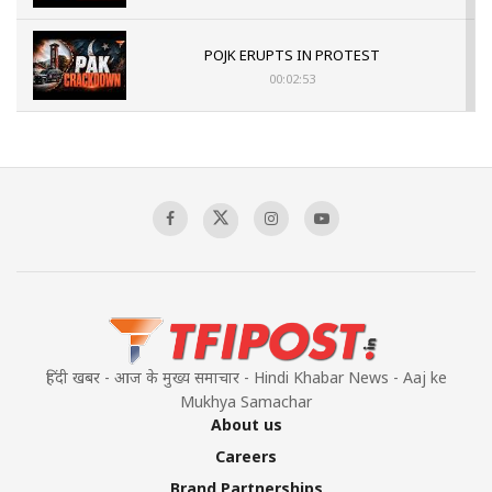
POJK ERUPTS IN PROTEST
00:02:53
The Indian Air Force Mission That Broke
Pakistan's Backbone at Tiger Hill | Op Safed
Sagar
00:58:34
Pakistan’s Plebiscite Claim: The Missing
Context of the UN Framework
00:03:23
हिंदी खबर - आज के मुख्य समाचार - Hindi Khabar News - Aaj ke
Mukhya Samachar
About us
Careers
Brand Partnerships