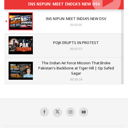
INS NIPUN: MEET INDIA’S NEW DSV
INS NIPUN: MEET INDIA’S NEW DSV
00:03:05
POJK ERUPTS IN PROTEST
00:02:53
The Indian Air Force Mission That Broke
Pakistan's Backbone at Tiger Hill | Op Safed
Sagar
00:58:34
Pakistan’s Plebiscite Claim: The Missing
Context of the UN Framework
00:03:23
TRUMP'S PHARMA TARIFF SHOCK
00:03:54