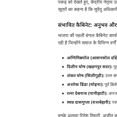
पकड़ को देखते हुए, केंद्रीय नेतृत्व 
सूत्रों का कहना है कि सुवेंदु अधिक
संभावित कैबिनेट: अनुभव और 
भाजपा की पहली बंगाल कैबिनेट काफी 
रही है जिन्होंने समाज के विभिन्न वर्
अग्निमित्रा पॉल (आसनसोल दक्ष
दिलीप घोष (खड़गपुर सदर):
पू
शंकर घोष (सिलीगुड़ी):
उत्तर ब
अशोक डिंडा (मोइना):
पूर्व क्
रत्ना देबनाथ (पानीहाटी):
आरजी क
स्वप्न दासगुप्ता (राशबेहारी):
एक 
इनके अलावा रितेश तिवारी, अजीत कु