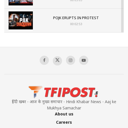
POJK ERUPTS IN PROTEST
00:02:53
The Indian Air Force Mission That Broke
Pakistan's Backbone at Tiger Hill | Op Safed
Sagar
00:58:34
Pakistan’s Plebiscite Claim: The Missing
Context of the UN Framework
00:03:23
हिंदी खबर - आज के मुख्य समाचार - Hindi Khabar News - Aaj ke
Mukhya Samachar
About us
Careers