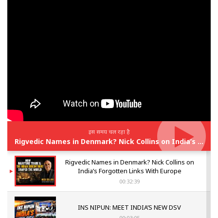
इस समय चल रहा है
Rigvedic Names in Denmark? Nick Collins on India’s Forgotten Links With Europe
Rigvedic Names in Denmark? Nick Collins on
India’s Forgotten Links With Europe
00:32:39
INS NIPUN: MEET INDIA’S NEW DSV
00:03:05