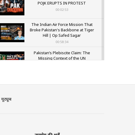
POJK ERUPTS IN PROTEST
00:02:53
The Indian Air Force Mission That
Broke Pakistan's Backbone at Tiger
Hill | Op Safed Sagar
00:58:34
Pakistan’s Plebiscite Claim: The
Missing Context of the UN
Framework
00:03:23
यूट्यूब
उपयोग की शर्तें