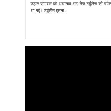
उड़ान सोमवार को अचानक आए तेज टर्बुलेंस की चपेट 
आ गई। टर्बुलेंस इतना...