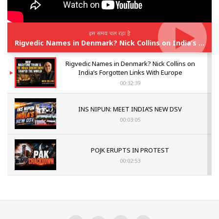
इस समय चल रहा है
Rigvedic Names in Denmark? Nick Collins on India’s Forgotten Links With Europe
Rigvedic Names in Denmark? Nick Collins on
India’s Forgotten Links With Europe
00:32:39
INS NIPUN: MEET INDIA’S NEW DSV
00:03:05
POJK ERUPTS IN PROTEST
00:02:53
The Indian Air Force Mission That Broke
Pakistan's Backbone at Tiger Hill | Op Safed
Sagar
00:58:34