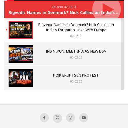
इस समय चल रहा है
Rigvedic Names in Denmark? Nick Collins on India’s Forgotten Links With Europe
Rigvedic Names in Denmark? Nick Collins on
India’s Forgotten Links With Europe
00:32:39
INS NIPUN: MEET INDIA’S NEW DSV
00:03:05
POJK ERUPTS IN PROTEST
00:02:53
The Indian Air Force Mission That Broke
Pakistan's Backbone at Tiger Hill | Op Safed
Sagar
00:58:34
Pakistan’s Plebiscite Claim: The Missing