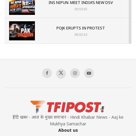
INS NIPUN: MEET INDIA’S NEW DSV
00:03:05
POJK ERUPTS IN PROTEST
00:02:53
The Indian Air Force Mission That Broke
Pakistan's Backbone at Tiger Hill | Op Safed
Sagar
00:58:34
Pakistan’s Plebiscite Claim: The Missing
Context of the UN Framework
00:03:23
हिंदी खबर - आज के मुख्य समाचार - Hindi Khabar News - Aaj ke
Mukhya Samachar
About us