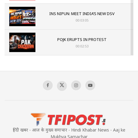
INS NIPUN: MEET INDIA’S NEW DSV
00:03:05
POJK ERUPTS IN PROTEST
00:02:53
The Indian Air Force Mission That Broke
Pakistan's Backbone at Tiger Hill | Op Safed
Sagar
00:58:34
Pakistan’s Plebiscite Claim: The Missing
Context of the UN Framework
00:03:23
हिंदी खबर - आज के मुख्य समाचार - Hindi Khabar News - Aaj ke
Mukhya Samachar