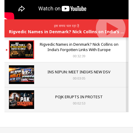
इस समय चल रहा है
Rigvedic Names in Denmark? Nick Collins on India’s Forgotten Links With Europe
Rigvedic Names in Denmark? Nick Collins on
India’s Forgotten Links With Europe
00:32:39
INS NIPUN: MEET INDIA’S NEW DSV
00:03:05
POJK ERUPTS IN PROTEST
00:02:53
The Indian Air Force Mission That Broke
Pakistan's Backbone at Tiger Hill | Op Safed
Sagar