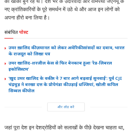
का खाका बुन रहे थे। देश भर के उदारवादी और वामपंथी जेएनयू के
नए क्रांतिकारियों के पूरे समर्थन में उठे थे और आज इन लोगों को
अपना हीरो बना लिया है।
संबंधित
पोस्ट
उमर ख़ालिद की ज़मानत को लेकर अमेरिकी सांसदों का दबाव, भारत
के राजदूत को लिखा पत्र
उमर खालिद-शरजील केस से फिर बेनकाब हुआ ‘रेड-लिबरल
इकोसिस्टम’
‘ख़ुद उमर खालिद के वकील ने 7 बार आगे बढ़वाई सुनवाई’: पूर्व CJI
चंद्रचूड़ ने बरखा दत्त के प्रोपेगंडा की उड़ाई धज्जियां, खोली कपिल
सिब्बल की पोल
और लोड करें
जहां पूरा देश इन देशद्रोहियों को सलाखों के पीछे देखना चाहता था,