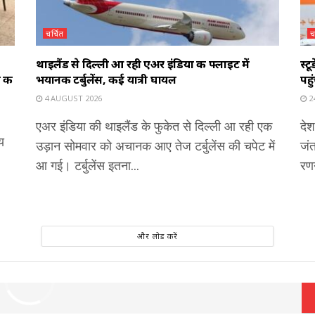
चर्चित
च
थाइलैंड से दिल्ली आ रही एअर इंडिया की फ्लाइट में
स्ट
 की
भयानक टर्बुलेंस, कई यात्री घायल
पहु
4 AUGUST 2026
24
एअर इंडिया की थाइलैंड के फुकेत से दिल्ली आ रही एक
देश
य
उड़ान सोमवार को अचानक आए तेज टर्बुलेंस की चपेट में
जंत
आ गई। टर्बुलेंस इतना...
रणन
और लोड करें