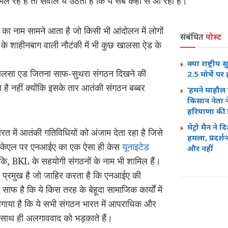
िल रहे हैं तो सवाल ये उठता है कि ये सब कहां से आ रहा है।
 नाम सामने आता है जो किसी भी आंदोलन में लोगों
संबंधित
पोस्ट
 के शाहीनबाग वाली नौटंकी में भी कुछ खालसा ऐड के
क्या राष्ट्रीय
खालसा एड जितना साफ-सुथरा संगठन दिखने की
2.5 मोर्चे प
है नहीं क्योंकि इसके तार आतंकी संगठन बब्बर
‘हमने माहौल 
किसान नेता 
हरियाणा की 
मेट्रो मैन न
 में आतंकी गतिविधियों को अंजाम देता रहा है जिसे
हमला, प्रदर
ै।बीकेएल पर एनआईए का एक ऐसा ही केस
यूनाइटेड
और नहीं
ै कि, BKL के सहयोगी संगठनों के नाम भी शामिल हैं।
ी प्रमुख है जो जाहिर करता है कि एनआईए की
े साफ है कि ये किस तरह के बेहूदा सामाजिक कार्यों में
गाया है कि ये सभी संगठन भारत में आपराधिक और
े साथ ही अलगाववाद को भड़काते हैं।